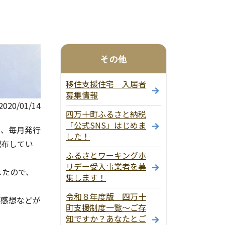
その他
移住支援住宅 入居者
募集情報
20/01/14
四万十町ふるさと納税
「公式SNS」はじめま
、毎月発行
した！
配布してい
ふるさとワーキングホ
リデー受入事業者を募
したので、
集します！
令和８年度版 四万十
感想などが
町支援制度一覧～ご存
知ですか？あなたとご