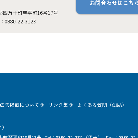
お問合わせはこち
岡郡四万十町琴平町16番17号
：0880-22-3123
広告掲載について
リンク集
よくある質問（Q&A）
方
）
町琴平町16番17号
Tel：0880-22-3111（代表）
Fax：0880-22-