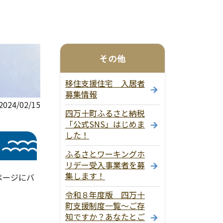
その他
移住支援住宅 入居者
募集情報
24/02/15
四万十町ふるさと納税
「公式SNS」はじめま
した！
ふるさとワーキングホ
リデー受入事業者を募
集します！
ページにバ
令和８年度版 四万十
町支援制度一覧～ご存
知ですか？あなたとご