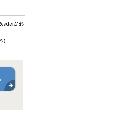
aderが必
料）
ら