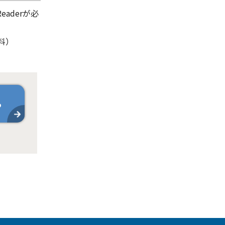
aderが必
料）
ら