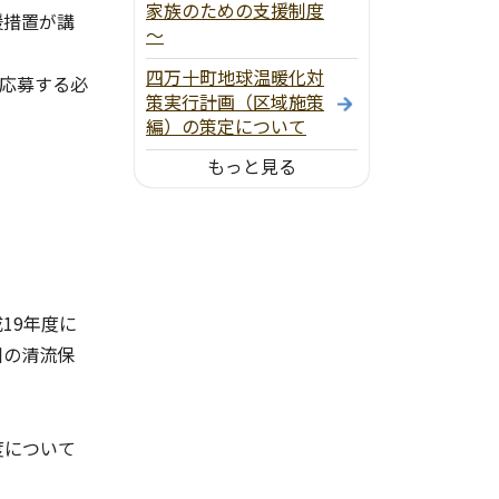
家族のための支援制度
援措置が講
～
四万十町地球温暖化対
応募する必
策実行計画（区域施策
編）の策定について
もっと見る
19年度に
川の清流保
度について