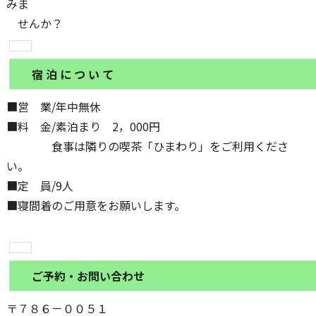
みま
せんか？
宿 泊 に つ い て
■営 業/年中無休
■料 金/素泊まり 2，000円
食事は隣りの喫茶「ひまわり」をご利用くださ
い。
■定 員/9人
■寝間着のご用意をお願いします。
ご予約・お問い合わせ
〒７８６－００５１