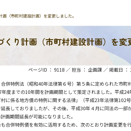
計画（市町村建設計画）を変更しました。
づくり計画（市町村建設計画）を変
ページID ： 9118 ／ 担当 ： 企画課 ／ 掲載日 ： 20
合併特例法（昭和40年法律第６号）第５条に定められた市町
27年度までの10年間を計画期間として策定されました。平成24
村に係る地方債の特例に関する法律」（平成23年法律第102
延長しておりましたが、その後、平成30年４月に同法の一部
の計画期間延長が可能になりました。
も合併特例債を有効に活用するため、次のとおり計画変更を