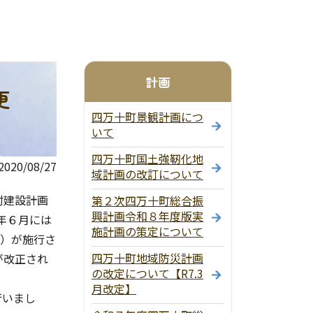
計画
更
四万十町景観計画につ
いて
四万十町国土強靭化地
20/08/27
域計画の改訂について
村建設計画
第２次四万十町総合振
興計画令和８年度版実
年６月には
施計画の策定について
号）が施行さ
四万十町地域防災計画
が改正され
の改定について【R7.3
月改定】
行いまし