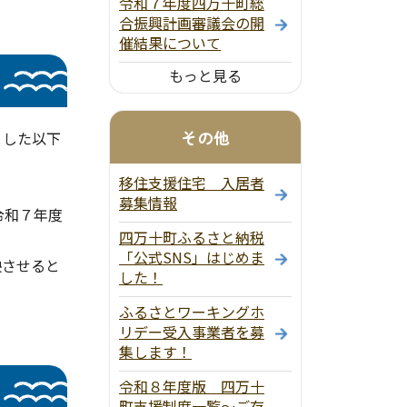
令和７年度四万十町総
合振興計画審議会の開
催結果について
もっと見る
その他
とした以下
移住支援住宅 入居者
募集情報
令和７年度
四万十町ふるさと納税
「公式SNS」はじめま
映させると
した！
ふるさとワーキングホ
リデー受入事業者を募
集します！
令和８年度版 四万十
町支援制度一覧～ご存