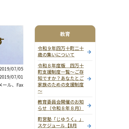
教育
す
令和９年四万十町二十
歳の集いについて
令和８年度版 四万十
19/07/05
町支援制度一覧～ご存
019/07/01
知ですか？あなたとご
家族のための支援制度
ール、Fax
～
教育委員会開催のお知
らせ（令和８年８月）
町営塾「じゆうく。」
スケジュール【8月