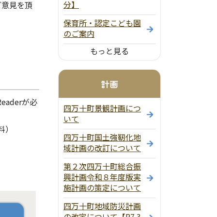
分】
ご意見を頂
保育所・認定こども園
のご案内
もっと見る
計画
aderが必
四万十町景観計画につ
いて
料）
四万十町国土強靭化地
域計画の改訂について
第２次四万十町総合振
興計画令和８年度版実
施計画の策定について
四万十町地域防災計画
の改定について【R7.3