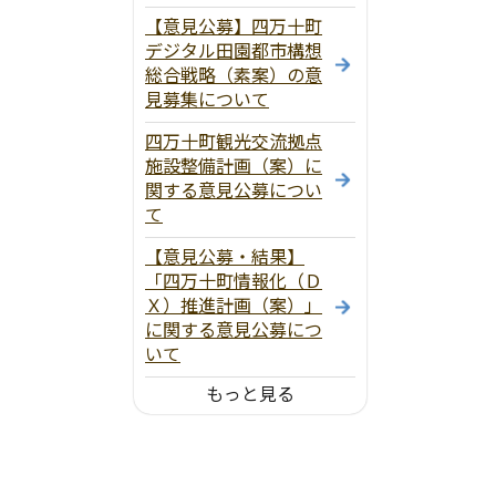
【意見公募】四万十町
デジタル田園都市構想
総合戦略（素案）の意
見募集について
四万十町観光交流拠点
施設整備計画（案）に
関する意見公募につい
て
【意見公募・結果】
「四万十町情報化（Ｄ
Ｘ）推進計画（案）」
に関する意見公募につ
いて
もっと見る