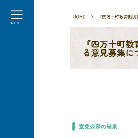
HOME
『四万十町教育振興
MENU
『四万十町教
る意見募集に
意見公募の結果