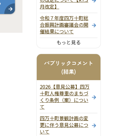
ら
月改定】
令和７年度四万十町総
合振興計画審議会の開
催結果について
もっと見る
パブリックコメント
(結果)
2026【意見公募】四万
十町人権尊重のまちづ
くり条例（案）につい
て
四万十町景観計画の変
更に伴う意見公募につ
いて