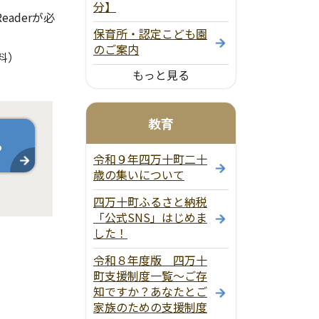
分】
aderが必
保育所・認定こども園
のご案内
料）
もっと見る
教育
ら
令和９年四万十町二十
歳の集いについて
四万十町ふるさと納税
「公式SNS」はじめま
した！
令和８年度版 四万十
町支援制度一覧～ご存
知ですか？あなたとご
家族のための支援制度