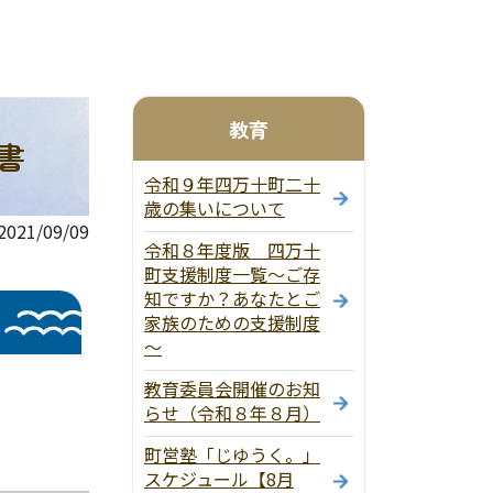
教育
書
令和９年四万十町二十
歳の集いについて
21/09/09
令和８年度版 四万十
町支援制度一覧～ご存
知ですか？あなたとご
家族のための支援制度
～
教育委員会開催のお知
らせ（令和８年８月）
町営塾「じゆうく。」
スケジュール【8月