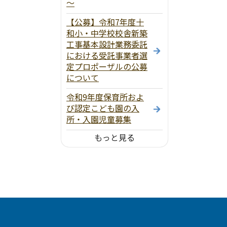
～
【公募】令和7年度十
和小・中学校校舎新築
工事基本設計業務委託
における受託事業者選
定プロポーザルの公募
について
令和9年度保育所およ
び認定こども園の入
所・入園児童募集
もっと見る