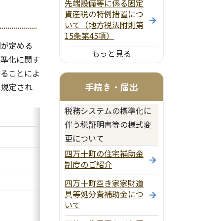
先端設備等に係る固定
資産税の特例措置につ
いて（地方税法附則第
15条第45項）
国が定める
もっと見る
標準化に関す
することによ
手続き・届出
で規定され
税務システムの標準化に
伴う税証明書等の様式変
更について
四万十町の住宅補助金
制度のご紹介
四万十町空き家家財道
具等処分費補助金につ
いて