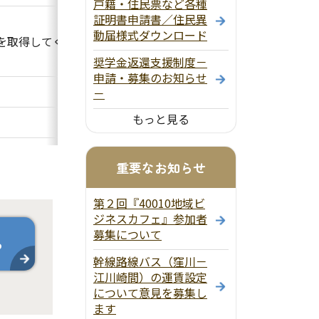
戸籍・住民票など各種
証明書申請書／住民異
動届様式ダウンロード
を取得してください。
奨学金返還支援制度－
申請・募集のお知らせ
－
もっと見る
重要なお知らせ
第２回『40010地域ビ
ジネスカフェ』参加者
募集について
ら
幹線路線バス（窪川－
江川崎間）の運賃設定
について意見を募集し
ます