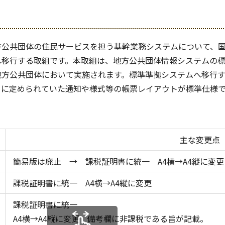
方公共団体の住民サービスを担う基幹業務システムについて、
へ移行する取組です。本取組は、地方公共団体情報システムの
地方公共団体において実施されます。標準準拠システムへ移行
とに定められていた通知や様式等の帳票レイアウトが標準仕様
。
主な変更点
簡易版は廃止 → 課税証明書に統一 A4横→A4縦に変更
課税証明書に統一 A4横→A4縦に変更
課税証明書に統一
A4横→A4縦に変更 備考欄に非課税である旨が記載。