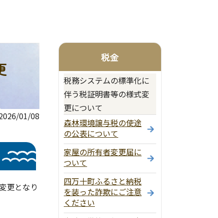
税金
更
税務システムの標準化に
伴う税証明書等の様式変
更について
26/01/08
森林環境譲与税の使途
の公表について
家屋の所有者変更届に
ついて
四万十町ふるさと納税
変更となり
を装った詐欺にご注意
ください