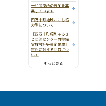
十和診療所の医師を募
集しています
四万十町地域おこし協
力隊について
【四万十町昭和ふるさ
と交流センター再整備
実施設計等策定業務】
質問に対する回答につ
いて
もっと見る