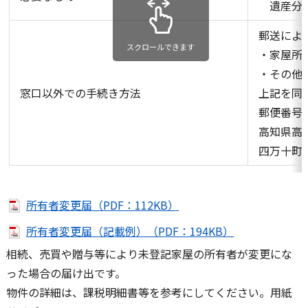
遺産分割
郵送によ
スクロールできます
・家屋所
・その他
窓口以外での手続き方法
上記を同
郵便番号：7
高知県高岡
四万十町
所有者変更届（PDF：112KB）
所有者変更届（記載例）（PDF：194KB）
相続、売買や贈与等により未登記家屋の所有者が変更にな
った場合の届け出です。
物件の詳細は、課税明細書等を参考にしてください。用紙