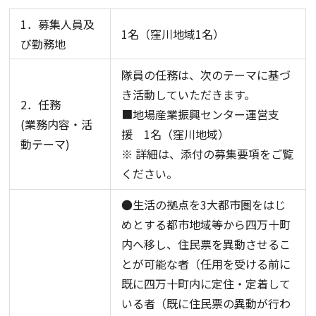
1．募集人員及
1名（窪川地域1名）
び勤務地
隊員の任務は、次のテーマに基づ
き活動していただきます。
2．任務
■地場産業振興センター運営支
(業務内容・活
援 1名（窪川地域）
動テーマ)
※ 詳細は、添付の募集要項をご覧
ください。
●生活の拠点を3大都市圏をはじ
めとする都市地域等から四万十町
内へ移し、住民票を異動させるこ
とが可能な者（任用を受ける前に
既に四万十町内に定住・定着して
いる者（既に住民票の異動が行わ