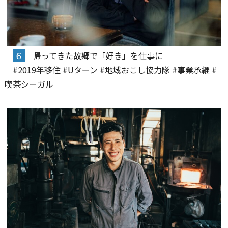
６
帰ってきた故郷で「好き」を仕事に
#2019年移住 #Uターン #地域おこし協力隊 #事業承継 #
喫茶シーガル