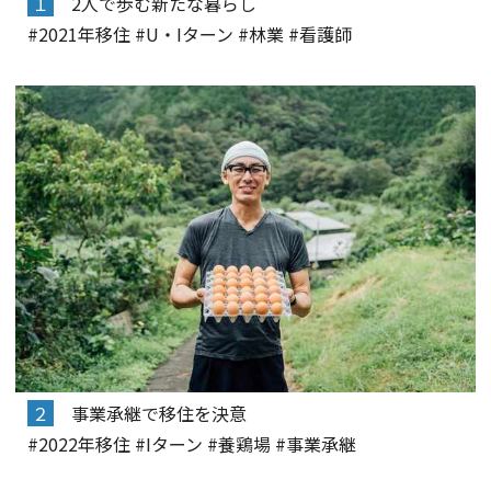
１
2人で歩む新たな暮らし
#2021年移住 #U・Iターン #林業 #看護師
２
事業承継で移住を決意
#2022年移住 #Iターン #養鶏場 #事業承継