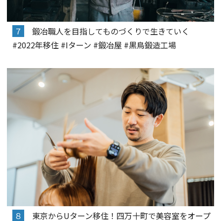
７
鍛冶職人を目指してものづくりで生きていく
#2022年移住 #Iターン #鍛冶屋 #黒鳥鍛造工場
８
東京からUターン移住！四万十町で美容室をオープ