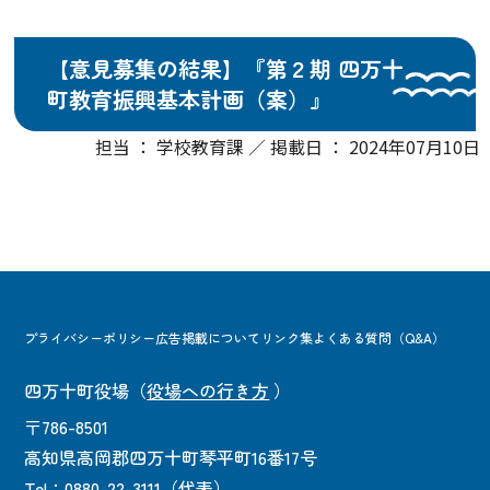
【意見募集の結果】『第２期 四万十
町教育振興基本計画（案）』
担当 ： 学校教育課 ／ 掲載日 ： 2024年07月10日
プライバシーポリシー
広告掲載について
リンク集
よくある質問（Q&A）
四万十町役場
（
役場への行き方
）
〒786-8501
高知県高岡郡四万十町琴平町16番17号
Tel：0880-22-3111（代表）