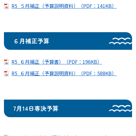
R5_５月補正（予算説明資料）（PDF：141KB）
６月補正予算
R5_６月補正（予算書）（PDF：196KB）
R5_６月補正（予算説明資料）（PDF：588KB）
7月14日専決予算