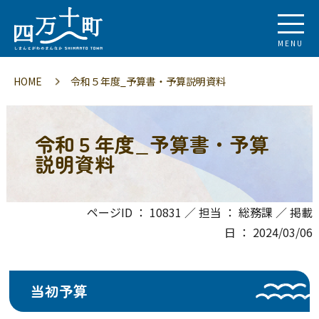
MENU
HOME
令和５年度_予算書・予算説明資料
令和５年度_予算書・予算
説明資料
ページID ： 10831 ／ 担当 ： 総務課 ／ 掲載
日 ： 2024/03/06
当初予算