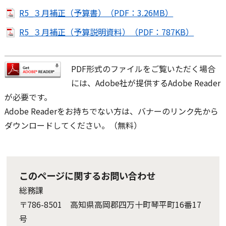
R5_３月補正（予算書）（PDF：3.26MB）
R5_３月補正（予算説明資料）（PDF：787KB）
PDF形式のファイルをご覧いただく場合
には、Adobe社が提供するAdobe Reader
が必要です。
Adobe Readerをお持ちでない方は、バナーのリンク先から
ダウンロードしてください。（無料）
このページに関するお問い合わせ
総務課
〒786-8501 高知県高岡郡四万十町琴平町16番17
号