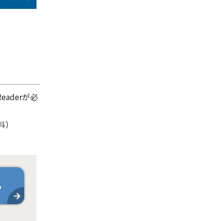
aderが必
料）
ら