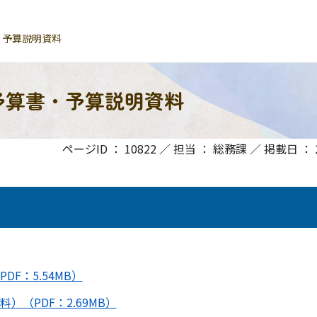
・予算説明資料
予算書・予算説明資料
ページID ： 10822 ／ 担当 ： 総務課 ／ 掲載日 ： 20
DF：5.54MB）
）（PDF：2.69MB）