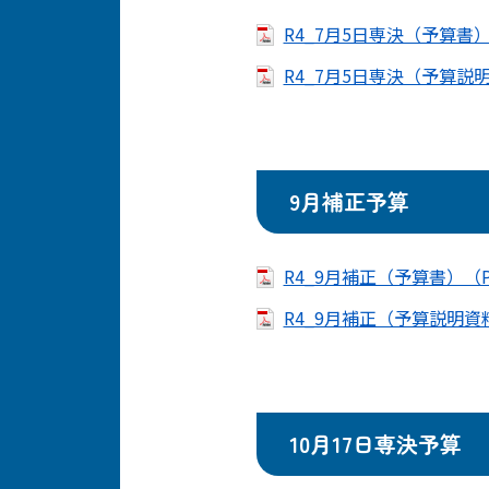
R4_7月5日専決（予算書）
R4_7月5日専決（予算説明
9月補正予算
R4_9月補正（予算書）（PD
R4_9月補正（予算説明資料
10月17日専決予算