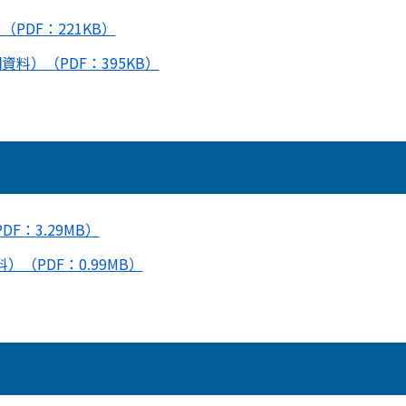
（PDF：221KB）
資料）（PDF：395KB）
F：3.29MB）
）（PDF：0.99MB）