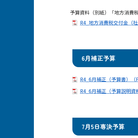
予算資料（別紙）「地方消費
R4_地方消費税交付金（社
6月補正予算
R4_6月補正（予算書）（P
R4_6月補正（予算説明資料
7月5日専決予算