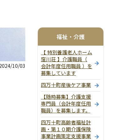
福祉・介護
【 特別養護老人ホーム
窪川荘 】介護職員（
24/10/03
会計年度任用職員 ）を
募集しています
四万十町産後ケア事業
【随時募集】介護支援
専門員（会計年度任用
職員）を募集します。
四万十町高齢者福祉計
画・第１０期介護保険
事業計画策定支援事業