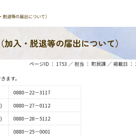
・脱退等の届出について）
（加入・脱退等の届出について）
ページID ： 1753 ／ 担当 ： 町民課 ／ 掲載日 ： 20
できます。
0880－22－3117
)
0880－27－0112
)
0880－28－5112
0880－25－0001