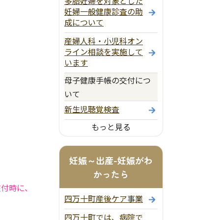
多胎妊婦を対象とした
妊婦一般健康診査の助
成について
産婦人科・小児科オン
ライン相談を実施して
います
母子健康手帳の交付につ
いて
新生児聴覚検査
もっと見る
妊娠～出産-妊娠がわ
かったら
交付時に、
四万十町産後ケア事業
四万十町では、病院で