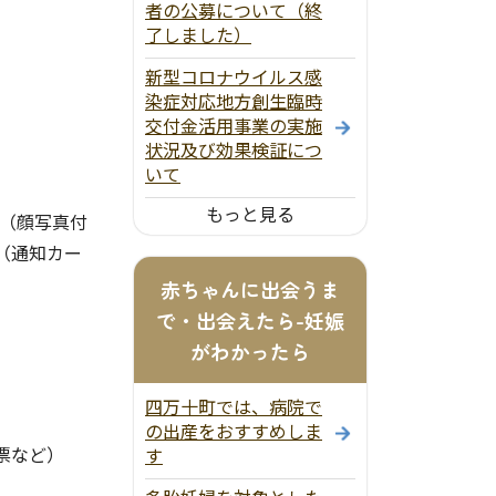
者の公募について（終
了しました）
新型コロナウイルス感
染症対応地方創生臨時
交付金活用事業の実施
状況及び効果検証につ
いて
もっと見る
類（顔写真付
（通知カー
赤ちゃんに出会うま
で・出会えたら-妊娠
がわかったら
四万十町では、病院で
の出産をおすすめしま
票など）
す