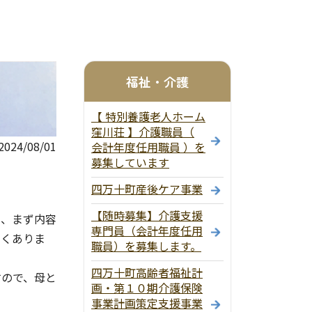
福祉・介護
【 特別養護老人ホーム
窪川荘 】介護職員（
24/08/01
会計年度任用職員 ）を
募集しています
四万十町産後ケア事業
【随時募集】介護支援
、まず内容
専門員（会計年度任用
多くありま
職員）を募集します。
四万十町高齢者福祉計
ので、母と
画・第１０期介護保険
事業計画策定支援事業