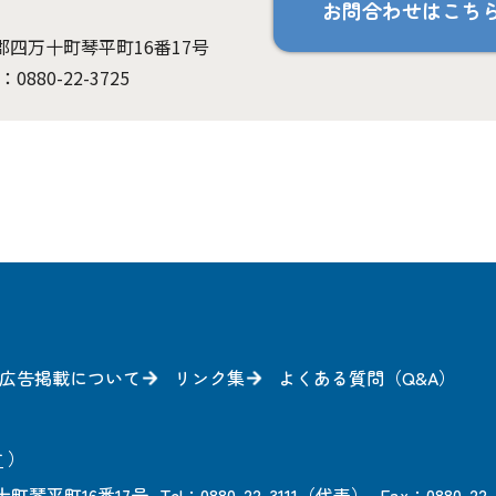
お問合わせはこち
岡郡四万十町琴平町16番17号
：0880-22-3725
広告掲載について
リンク集
よくある質問（Q&A）
方
）
町琴平町16番17号
Tel：0880-22-3111（代表）
Fax：0880-22-