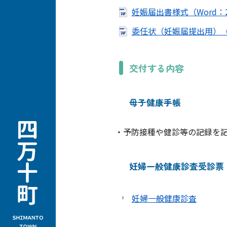
妊娠届出書様式（Word：2
委任状（妊娠届提出用）（W
交付する内容
母子健康手帳
・予防接種や健診等の記録を
妊婦一般健康診査受診票
妊婦一般健康診査